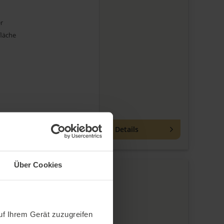
r
läche
Details
Über Cookies
ggio
ovo Berardenga
uf Ihrem Gerät zuzugreifen