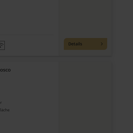
Details
Bosco
r
läche