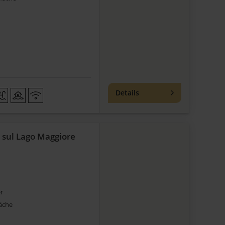
Details
 sul Lago Maggiore
r
äche