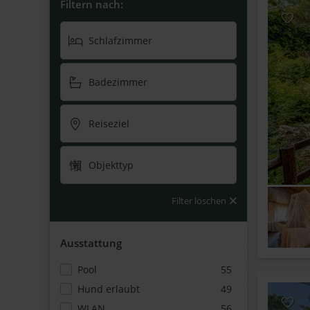
Filtern nach:
Schlafzimmer
Badezimmer
Reiseziel
Objekttyp
Filter löschen
Ausstattung
Pool
55
Hund erlaubt
49
WLAN
56