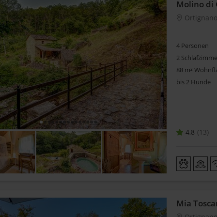
Molino di 
Ortignano
4 Personen
2 Schlafzimme
88 m² Wohnfl
bis 2 Hunde
4,8
13
Mia Tosca
Ortignano