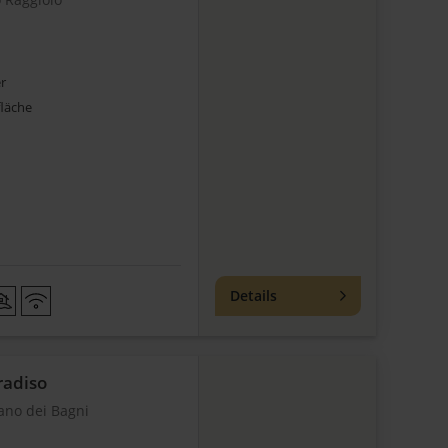
r
läche
Details
aradiso
ano dei Bagni