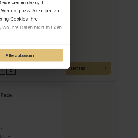
iese dienen dazu, Ihr
r
läche
e Werbung bzw. Anzeigen zu
aubt
ting-Cookies Ihre
 wo Ihre Daten nicht mit den
t "Alle ablehnen". Weitere
Alle zulassen
und dem
Impressum
.
Details
a Pace
r
läche