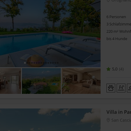
6 Personen
3 Schlafzimme
220 m² Wohnf
bis 4 Hunde
5,0
4
Villa in P
San Casci