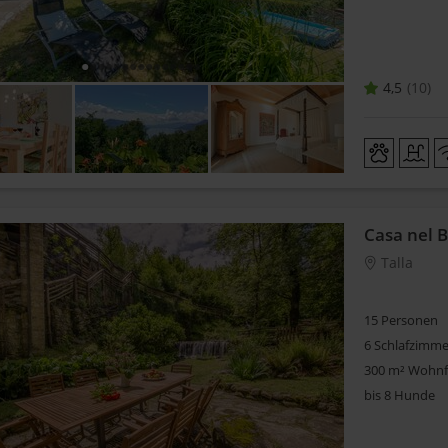
4,5
10
Casa nel 
Talla
15 Personen
6 Schlafzimme
300 m² Wohnf
bis 8 Hunde