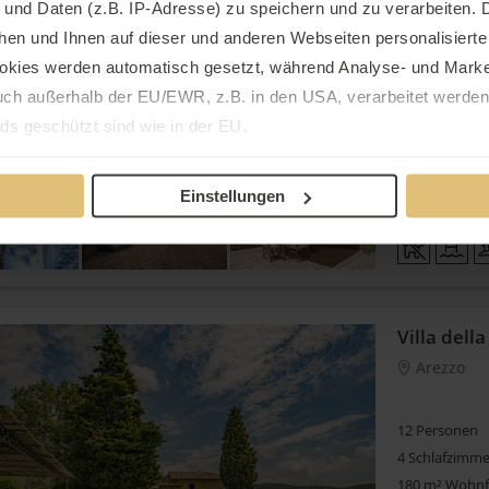
 und Daten (z.B. IP-Adresse) zu speichern und zu verarbeiten. D
2 Schlafzimme
120 m² Wohnf
hen und Ihnen auf dieser und anderen Webseiten personalisiert
kein Hund erl
okies werden automatisch gesetzt, während Analyse- und Marke
ch außerhalb der EU/EWR, z.B. in den USA, verarbeitet werden,
ds geschützt sind wie in der EU.
5,0
13
e mit "Alle zulassen" oder beschränken auf notwendige Cookies mi
Einstellungen
 unseren Partnern finden Sie in unserer
Datenschutzerklärung
Villa dell
Arezzo
12 Personen
4 Schlafzimme
180 m² Wohnf