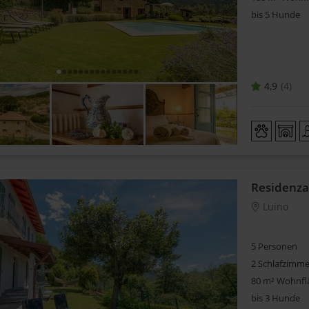
bis 5 Hunde
4,9
4
Residenza
Luino
5 Personen
2 Schlafzimme
80 m² Wohnfl
bis 3 Hunde