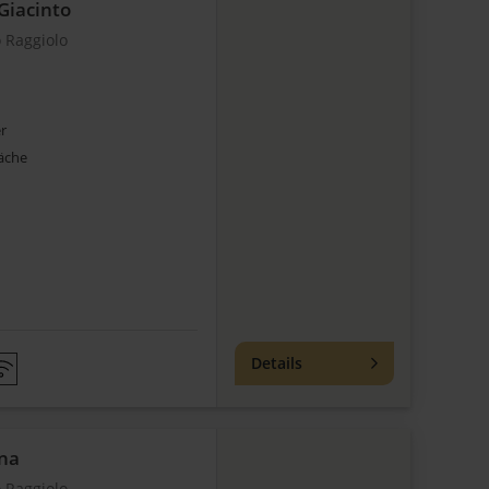
Giacinto
 Raggiolo
r
äche
Details
na
 Raggiolo