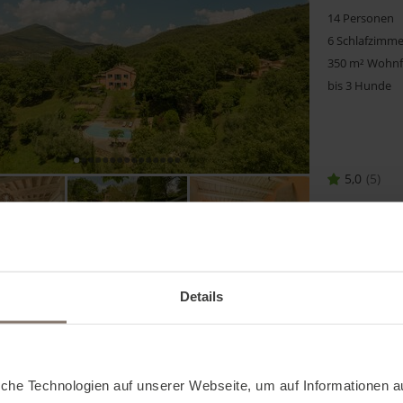
14 Personen
6 Schlafzimme
350 m² Wohnf
bis 3 Hunde
5,0
5
Details
Casa Il Ca
Castelnu
iche Technologien auf unserer Webseite, um auf Informationen a
5 Personen