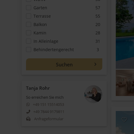
Garten
57
Terrasse
55
Balkon
20
Kamin
28
In Alleinlage
31
Behindertengerecht
3
Tanja Rohr
So erreichen Sie mich
+49 151 15514053
+49 7844 9179811
Anfrageformular