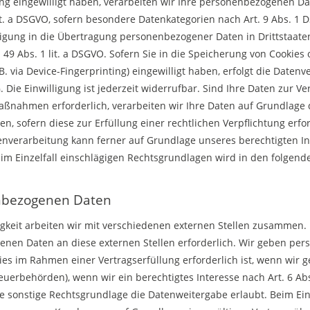
ung eingewilligt haben, verarbeiten wir Ihre personenbezogenen Da
 lit. a DSGVO, sofern besondere Datenkategorien nach Art. 9 Abs. 1
lligung in die Übertragung personenbezogener Daten in Drittstaate
9 Abs. 1 lit. a DSGVO. Sofern Sie in die Speicherung von Cookies o
B. via Device-Fingerprinting) eingewilligt haben, erfolgt die Datenv
Die Einwilligung ist jederzeit widerrufbar. Sind Ihre Daten zur Ve
ßnahmen erforderlich, verarbeiten wir Ihre Daten auf Grundlage de
en, sofern diese zur Erfüllung einer rechtlichen Verpflichtung erf
tenverarbeitung kann ferner auf Grundlage unseres berechtigten Inte
 im Einzelfall einschlägigen Rechtsgrundlagen wird in den folgend
nbezogenen Daten
keit arbeiten wir mit verschiedenen externen Stellen zusammen. D
nen Daten an diese externen Stellen erforderlich. Wir geben pe
ies im Rahmen einer Vertragserfüllung erforderlich ist, wenn wir ge
euerbehörden), wenn wir ein berechtigtes Interesse nach Art. 6 Abs
 sonstige Rechtsgrundlage die Datenweitergabe erlaubt. Beim Ein