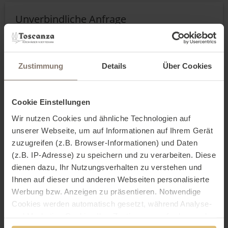
Unverbindliche Anfrage
Reisedaten
Zustimmung
Details
Über Cookies
Cookie Einstellungen
Wir nutzen Cookies und ähnliche Technologien auf
unserer Webseite, um auf Informationen auf Ihrem Gerät
zuzugreifen (z.B. Browser-Informationen) und Daten
(z.B. IP-Adresse) zu speichern und zu verarbeiten. Diese
dienen dazu, Ihr Nutzungsverhalten zu verstehen und
Ihnen auf dieser und anderen Webseiten personalisierte
Werbung bzw. Anzeigen zu präsentieren. Notwendige
Cookies werden automatisch gesetzt, während Analyse-
und Marketing-Cookies Ihre Zustimmung erfordern und
Kontaktdaten
auch außerhalb der EU/EWR, z.B. in den USA,